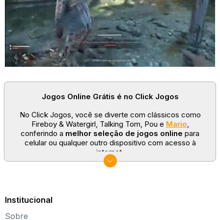
Jogos Online Grátis é no Click Jogos
No Click Jogos, você se diverte com clássicos como
Fireboy & Watergirl, Talking Tom, Pou e
Mario
,
conferindo a
melhor seleção de jogos online
para
celular ou qualquer outro dispositivo com acesso à
internet.
No Click Jogos temos as categorias mais populares:
jogos clássicos
,
jogos de esporte
e
jogos famosos
para todas as idades. Somos um portal de games
sempre atualizado com novos títulos!
Institucional
Explore novos universos, dirija carros, teste sua
Sobre
paciência, seja uma estrela do futebol ou brinque com a