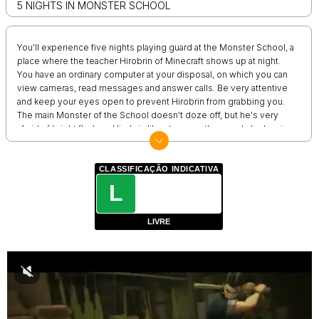
5 NIGHTS IN MONSTER SCHOOL
You'll experience five nights playing guard at the Monster School, a
place where the teacher Hirobrin of Minecraft shows up at night.
You have an ordinary computer at your disposal, on which you can
view cameras, read messages and answer calls. Be very attentive
and keep your eyes open to prevent Hirobrin from grabbing you.
The main Monster of the School doesn't doze off, but he's very
afraid of bright flashes. Hirobrin likes to scare the guards by leaving
them creepy text messages. Or maybe he'll call you and see how
you're doing? Will you be able to work five nights? Translated with
www.DeepL.com/Translator (free version)
CLASSIFICAÇÃO INDICATIVA
L
LIVRE