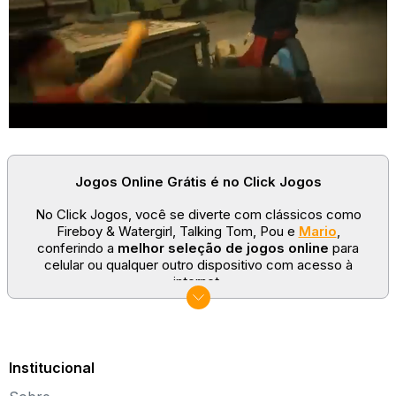
Jogos Online Grátis é no Click Jogos
No Click Jogos, você se diverte com clássicos como
Fireboy & Watergirl, Talking Tom, Pou e
Mario
,
conferindo a
melhor seleção de jogos online
para
celular ou qualquer outro dispositivo com acesso à
internet.
No Click Jogos temos as categorias mais populares:
jogos clássicos
,
jogos de esporte
e
jogos famosos
para todas as idades. Somos um portal de games
sempre atualizado com novos títulos!
Institucional
Explore novos universos, dirija carros, teste sua