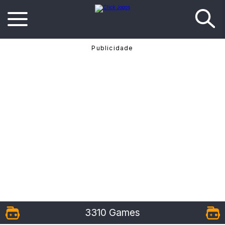
3310 Games