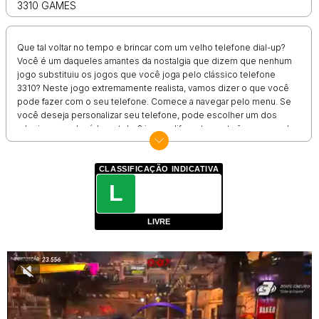
3310 GAMES
Que tal voltar no tempo e brincar com um velho telefone dial-up?
Você é um daqueles amantes da nostalgia que dizem que nenhum
jogo substituiu os jogos que você joga pelo clássico telefone
3310? Neste jogo extremamente realista, vamos dizer o que você
pode fazer com o seu telefone. Comece a navegar pelo menu. Se
você deseja personalizar seu telefone, pode escolher um dos
adesivos e colocá-lo na tela. 3 jogos diferentes estarão esperando
por você no telefone. 1. No jogo temos o famoso jogo de cobra.
Sua cobra cresce comendo toda a forragem no campo. Tenha
cuidado, quando crescer, ficará um pouco difícil de se encaixar no
CLASSIFICAÇÃO INDICATIVA
campo. 2. O nosso jogo está a conduzir. Vamos ver até onde você
L
pode ir antes de bater em outros carros. 3. Torne-se o capitão da
nave espacial com o jogo de tiro espacial e ponha fim aos ataques
LIVRE
de seus inimigos. Clique no botão play!