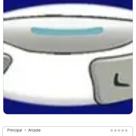
Principal
Arcade