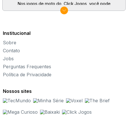
Nos jogos de moto do Click Jogos, você pode
participar de rally de motocross, fazer trilhas ou desafiar
um adversário em um
jogo de corrida
. Além disso,
você pode fazer várias manobras radicais, como o
famoso 360, em cima de uma motocicleta.
Institucional
O que são jogos de moto?
Sobre
Os
jogos de moto
não são tão conhecidos como
jogos de carros
, mas são perfeitos para quem andar
Contato
por aí sobre duas rodas levantando poeira e
Jobs
conhecendo diversos lugares que nunca pisou na vida
Perguntas Frequentes
real.
Política de Privacidade
Você pode ter um pouco desse gostinho com os
nossos representantes da lista de jogo de moto.
Nossos sites
Após subir em sua moto, os
desafios que você vai
enfrentar
são bem variados. Pode ser que o objetivo
em alguns jogos seja apenas correr e chegar em
primeiro na linha de chegada, enquanto em outros pode
ser a exploração.
Porém, tenha certeza de uma coisa: seja qual for o
direcionamento, você certamente vai se divertir