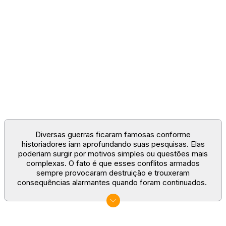
Diversas guerras ficaram famosas conforme
historiadores iam aprofundando suas pesquisas. Elas
poderiam surgir por motivos simples ou questões mais
complexas. O fato é que esses conflitos armados
sempre provocaram destruição e trouxeram
consequências alarmantes quando foram continuados.
No entanto, os jogos de guerra apresentam diversão e
entretenimento para os participantes, afinal, grandes
estratégia
precisam ser elaboradas ao longo do seu