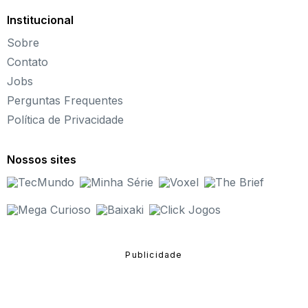
desenvolvimento.
Institucional
O que são Jogos de Guerra?
Sobre
Os Jogos de Guerra consistem basicamente em colocar
os usuários em uma arena de batalhas, na qual é preciso
Contato
defender a base e executar ações rápidas para
Jobs
combater o inimigo. Em meio aos títulos, você vai
Perguntas Frequentes
encontrar aviões, naves e armas, além de desenvolver
suas capacidades de
tiro
e se envolver em narrativas
Política de Privacidade
verdadeiramente hardcore!
Como Jogar?
Nossos sites
Para se divertir a valer com algum dos Jogos de Guerra
é bastante simples. Navegue pelos títulos
disponibilizados nas listas do site e selecione todos
aqueles que você considera os mais interessantes e
chamativos.
Na página de cada um, há também todos os comandos
necessários para saber como jogar. Utilize as teclas
básicas do seu teclado e também o mouse.
Divirta-se com Jogos de Guerra