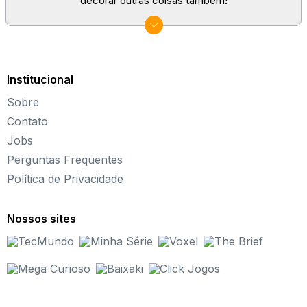
decorar outras coisas também!
Afinal de contas, se arrumar também é decoração,
assim como personalizar roupas e objetos que você
gosta! Escolha o seu jogo favorito e coloque a designer
que há em você para se divertir muito.
Institucional
Como jogar jogos de decoração?
Sobre
Não tem mistério! Com os jogos de decoração, você vai
arrumar ambientes para diversas comemorações!
Contato
Escolha os itens que ficam mais bonitos e que
Jobs
combinam entre si, para que o ambiente fique perfeito.
Perguntas Frequentes
Em alguns jogos, você terá algumas fases para passar.
Política de Privacidade
Ainda, há jogos em que é preciso decorar roupas e
acessórios, personalizando e deixando duas
personagens super estilosas!
Nossos sites