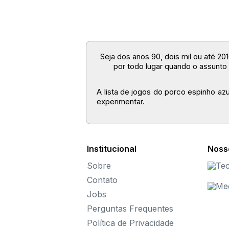
Seja dos anos 90, dois mil ou até 2
por todo lugar quando o assunto 
A lista de jogos do porco espinho a
experimentar.
Como Jogar Sonic
A forma de jogar os jogos do Sonic 
Institucional
Noss
Sonic, na maioria das vezes, é um
j
Sobre
alguma coisa que repre
Contato
Jobs
Perguntas Frequentes
Política de Privacidade