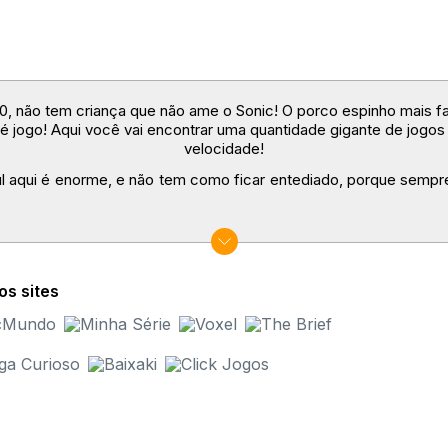
010, não tem criança que não ame o Sonic! O porco espinho mais
é jogo! Aqui você vai encontrar uma quantidade gigante de jogos d
velocidade!
zul aqui é enorme, e não tem como ficar entediado, porque semp
podem variar, mas geralmente o objetivo é pegar o máximo de ané
você está,
correndo
bastante e evitando os inimigos!
os sites
ogo de plataforma
, no qual você sempre está indo para frente,
sente o final daquele nível, porém, sempre há muitos obstáculos