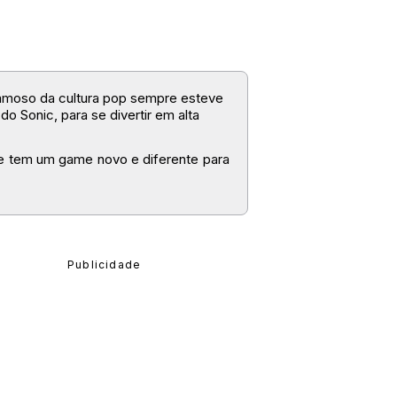
 famoso da cultura pop sempre esteve
o Sonic, para se divertir em alta
re tem um game novo e diferente para
is flutuantes que puder no nível que
 em busca de uma porta, um portal ou
 para você ultrapassar.