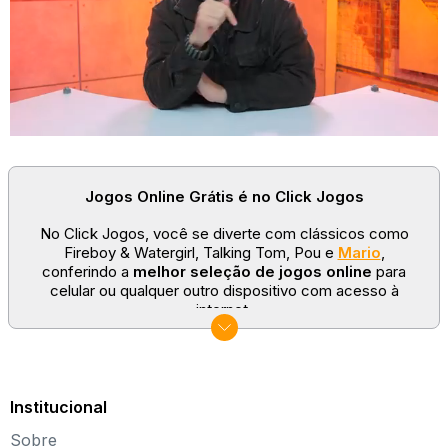
Jogos Online Grátis é no Click Jogos
No Click Jogos, você se diverte com clássicos como
Fireboy & Watergirl, Talking Tom, Pou e
Mario
,
conferindo a
melhor seleção de jogos online
para
celular ou qualquer outro dispositivo com acesso à
internet.
No Click Jogos temos as categorias mais populares:
jogos clássicos
,
jogos de esporte
e
jogos famosos
para todas as idades. Somos um portal de games
sempre atualizado com novos títulos!
Institucional
Explore novos universos, dirija carros, teste sua
Sobre
paciência, seja uma estrela do futebol ou brinque com a